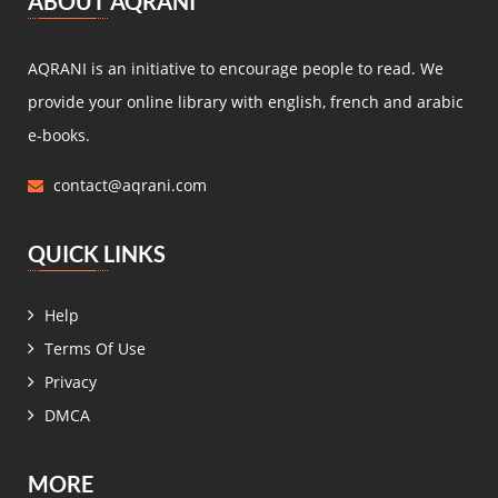
ABOUT AQRANI
Miguel de Cervantes Saavedra
(4)
Daniel Defoe
(4)
AQRANI is an initiative to encourage people to read. We
Anaïs de Bassanville
(4)
provide your online library with english, french and arabic
Hans Christian Andersen
(4)
e-books.
Nathaniel Hawthorne
(4)
contact@aqrani.com
René Boylesve
(4)
Denis Diderot
(4)
QUICK LINKS
Henri Conscience
(4)
Wilkie Collins
(4)
Help
Roger Dombre
(4)
Terms Of Use
Edmond About
(4)
Privacy
Claire de Chandeneux
(4)
DMCA
Elizabeth Gaskell
(4)
زيدان إبراهيم
(4)
MORE
عمر فاخوري
(4)