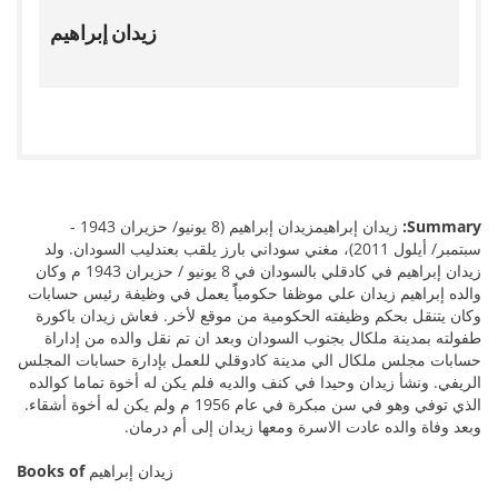
زيدان إبراهيم
زيدان إبراهيمزيدان إبراهيم (8 يونيو/ حزيران 1943 -
Summary:
سبتمبر/ أيلول 2011)، مغني سوداني بارز يلقب بعندليب السودان. ولد
زيدان إبراهيم في كادقلي بالسودان في 8 يونيو / حزيران 1943 م وكان
والده إبراهيم زيدان علي موظفا حكومياًً يعمل في وظيفة رئيس حسابات
وكان يتنقل بحكم وظيفته الحكومية من موقع لأخر. فعاش زيدان باكورة
طفولته بمدينة ملكال بجنوب السودان وبعد ان تم نقل والده من إداراة
حسابات مجلس ملكال الي مدينة كادوقلي للعمل بإدارة حسابات المجلس
الريفي. ونشأ زيدان وحيدا في كنف والديه فلم يكن له أخوة تماما كوالده
الذي توفي وهو في سن مبكرة في عام 1956 م ولم يكن له أخوة أشقاء.
وبعد وفاة والده عادت الاسرة ومعها زيدان إلى أم درمان.
Books of
زيدان إبراهيم