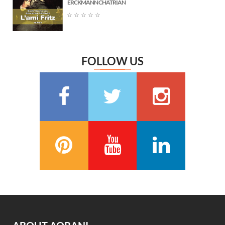
ERCKMANN CHATRIAN
Marguerite Audoux
(6)
☆
☆
☆
☆
☆
Émile Chevalier
(6)
Frédéric Delly
(6)
Théophile Gautier
(6)
FOLLOW US
سعيد تقي الدين
(6)
Washington Irving
(5)
Georges Bernanos
(5)
François Coppée
(5)
Barbey d’Aurevilly
(5)
Anatole France
(5)
Zénaïde Fleuriot
(5)
Michel Zévaco
(5)
André Laurie
(5)
Joris Karl Huysmans
(5)
مصطفى لطفي المنفلوطي
(5)