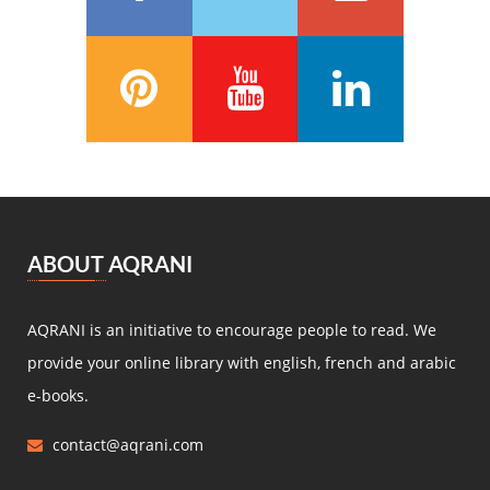
François Coppée
(5)
Barbey d’Aurevilly
(5)
Anatole France
(5)
Zénaïde Fleuriot
(5)
Michel Zévaco
(5)
André Laurie
(5)
Joris Karl Huysmans
(5)
مصطفى لطفي المنفلوطي
(5)
ABOUT AQRANI
Miguel de Cervantes Saavedra
(4)
Daniel Defoe
(4)
AQRANI is an initiative to encourage people to read. We
Anaïs de Bassanville
(4)
provide your online library with english, french and arabic
Hans Christian Andersen
(4)
e-books.
Nathaniel Hawthorne
(4)
contact@aqrani.com
René Boylesve
(4)
Denis Diderot
(4)