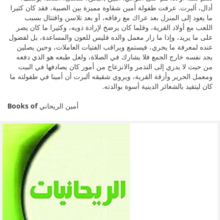
أدال، ألبرت. عرفت طفولة أمين شقاوة مميزة بين الصبية، فقد كان كثيرا
ما يعود إلى المنزل بعد عراك مع رفاقه، أو بعد تلاسن واقتتال بسبب
اللعب مع أولاد القرية، وقلما كان يرضخ لإرادة ذويه، وكثيرا ما كان يصر
على ما يريد، وإذا ما زار معمل والده فليس للعون والمساعدة، بل لفضول
عنده لمعرفة ما يجري، فيستمع ويراقب الفتيات العاملات، وحين يصلين
يجد نفسه خارج الجمع فلا يشارك في الصلاة، ولعل طبعه هو الذي دفعه
من حيث لا يدري إلى التذمر والانزعاج من أمور كان يصادفها في البيت
ومعمل الحرير وأزقة القرية، ويروي شقيقه ألبرت أن أمينا في طفولته ما
كان ليتقيد بالشعائر الدينية أسوة بوالدته.
Books of
أمين الريحاني