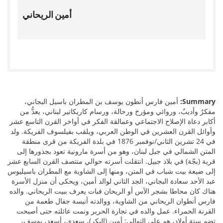
أمين الريحاني
أمين فارس أنطون يوسف بن المطران باسيل البجاني،
Summary:
مفكرٌ وأديبٌ، وروائي ومؤرخ ورحالة، ورسام كاريكاتير لبناني، يعدُّ من
أكابر دعاة الإصلاح الاجتماعي وعمالقة الفكر في أواخر القرن التاسع عشر
وأوائل القرن العشرين في الوطن العربي، ويلقب بفيلسوف الفريكة. ولد
في 24 تشرين الثاني/نوفمبر 1876 في بلدة الفريكة من قرى منطقة
المتن الشمالي في جبل لبنان، وهو من أسرة مارونية تعود بجذورها إلى
قرية (بجّة) في بلاد جبيل. انتقلت أسرته حوالي منتصف القرن السابع عشر
إلى ضيعة بيت شباب في المتن، ومنها إلى الشاوية مع المطران باسيليوس
عبد الأحد سعادة البجاني، الجد الثاني لوالد أمين، ويحكى أن منزل الأسرة
هناك كان محاطا بشجر الآس أو الريحان فبات يعرف ببيت الريحاني. والده
فارس أنطوان الريحاني من الشاوية، ووالدته أنيسة جفال طعمة من
القرنة الحمراء. عمل والده في تجارة الحرير ونمت عائلته حتى أصبحت
تضم ستة أولاد، هم على التوالي: أمين (البكر)، سعدى، أسعد، يوسف،