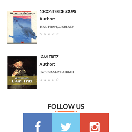
Paul Arene
(7)
10 CONTES DE LOUPS
Louis Boussenard
(7)
Author:
جبران خليل جبران
(7)
JEAN-FRANÇOIS BLADÉ
Arnould Galopin
(6)
☆
☆
☆
☆
☆
Gustave Flaubert
(6)
Ernst Thedor Amadeus Hoffmann
(6)
L’AMI FRITZ
Charlotte Bronte
(6)
Author:
Jane Austen
(6)
ERCKMANN CHATRIAN
Marguerite Audoux
(6)
☆
☆
☆
☆
☆
Émile Chevalier
(6)
Frédéric Delly
(6)
Théophile Gautier
(6)
FOLLOW US
سعيد تقي الدين
(6)
Washington Irving
(5)
Georges Bernanos
(5)