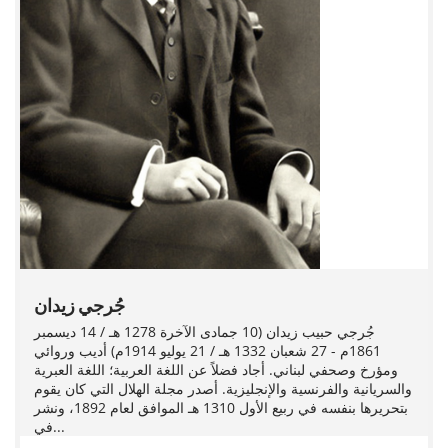
جُرجي زيدان
جُرجي حبيب زيدان (10 جمادى الآخرة 1278 هـ / 14 ديسمبر
1861م - 27 شعبان 1332 هـ / 21 يوليو 1914م) أديب وروائي
ومؤرخ وصحفي لبناني. أجاد فضلاً عن اللغة العربية؛ اللغة العبرية
والسريانية والفرنسية والإنجليزية. أصدر مجلة الهلال التي كان يقوم
بتحريرها بنفسه في ربيع الأول 1310 هـ الموافق لعام 1892، ونشر
في...