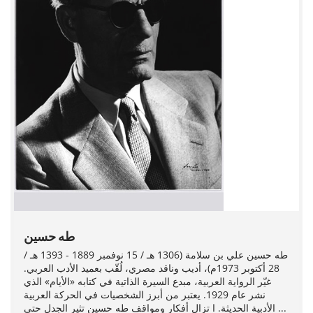
طه حسين
طه حسين علي بن سلامة (1306 هـ / 15 نوفمبر 1889 - 1393 هـ /
28 أكتوبر 1973م)، أديب وناقد مصري، لُقّب بعميد الأدب العربي.
غيّر الرواية العربية، مبدع السيرة الذاتية في كتابه «الأيام» الذي
نشر عام 1929. يعتبر من أبرز الشخصيات في الحركة العربية
الأدبية الحديثة. ا تزال أفكار ومواقف طه حسين تثير الجدل حتى ...