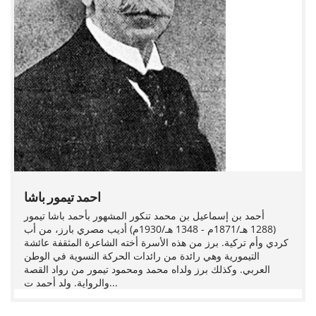
احمد تيمور باشا
أحمد بن إسماعيل بن محمد تنكور المشهور بأحمد باشا تيمور
(1288 هـ/1871م - 1348 هـ/1930م) أديب مصري بارز، من أب
كردي وأم تركية. برز من هذه الأسرة أخته الشاعرة المثقفة عائشة
التيمورية وهي رائدة من رائدات الحركة النسوية في الوطن
العربي. وكذلك برز ولداه محمد ومحمود تيمور من رواد القصة
والرواية. ولد أحمد ت...