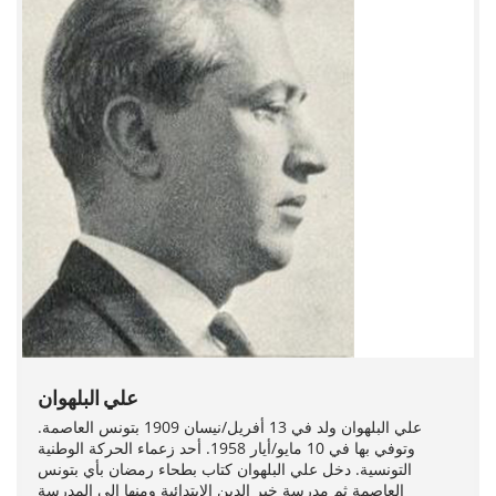
علي البلهوان
علي البلهوان ولد في 13 أفريل/نيسان 1909 بتونس العاصمة.
وتوفي بها في 10 مايو/أيار 1958. أحد زعماء الحركة الوطنية
التونسية. دخل علي البلهوان كتاب بطحاء رمضان بأي بتونس
العاصمة ثم مدرسة خير الدين الابتدائية ومنها إلى المدرسة