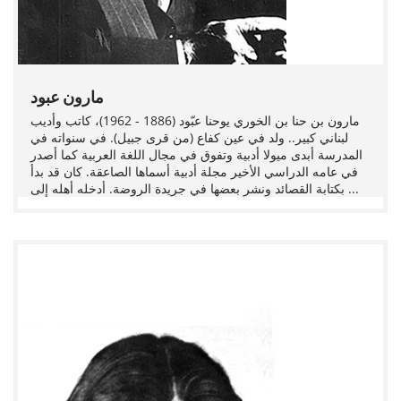
مارون عبود
مارون بن حنا بن الخوري يوحنا عبّود (1886 - 1962)، كاتب وأديب
لبناني كبير.. ولد في عين كفاع (من قرى جبيل). في سنواته في
المدرسة أبدى ميولا أدبية وتفوق في مجال اللغة العربية كما أصدر
في عامه الدراسي الأخير مجلة أدبية أسماها الصاعقة. كان قد بدأ
بكتابة القصائد ونشر بعضها في جريدة الروضة. أدخله أهله إلى ...