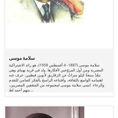
سلامة موسى
سلامة موسى (1887- 4 أغسطس 1958)، هو رائد الاشتراكية
المصرية ومن أول المروّجين لأفكارها. ولد في قرية بهنباي وهي
تبعُدْ سبعةْ كيلو متراتْ عن الزقازيق لأبوين قبطيين. عرف عنه
اهتمامه الواسع بالثقافة، واقتناعه الراسخ بالفكر كضامن للتقدم
والرخاء. انتمى سلامة موسى لمجموعة من المثقفين المصريين،
منهم أحمد لط...