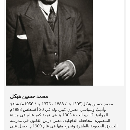
محمد حسين هيكل
محمد حسين هيكل(1305 هـ / 1888 - 1376 هـ / 1956م) شاعرٌ
وأديبٌ وسياسي مصري كبير، ولد في 20 أغسطس 1888م
الموافق 12 ذو الحجة 1305 هـ في قرية كفر غنام في مدينة
المنصورة، محافظة الدقهلية، مصر. درس القانون في مدرسة
الحقوق الخديوية بالقاهرة وتخرج منها في عام 1909م. حصل على