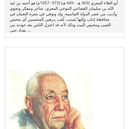
أبو العلاء المعري (363 هـ - 449 هـ) (973 -1057م) هو أحمد بن عبد
الله بن سليمان القضاعي التنوخي المعري، شاعر ومفكر ونحوي
وأديب من عصر الدولة العباسية، ولد وتوفي في معرة النعمان في
محافظة إدلب وإليها يُنسب. لُقب بـرهين المحبسين أي محبس
العمى ومحبس البيت وذلك لأنه قد اعتزل الناس بعد عودته من
بغداد حتى ...