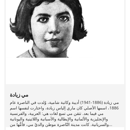
مي زيادة
مي زيادة (1886-1941) أديبة وكاتبة شامية، وُلدت في الناصرة عام
1886، اسمها الأصلي كان ماري إلياس زيادة، واختارت لنفسها اسم
مي فيما بعد. تتقن مي تسع لغات هي: العربية، والفرنسية
والإنجليزية والألمانية والإيطالية والأسبانية واللاتينية واليونانية
والسريانية. كانت مدينة النّاصرة موطن والديّ مي، فأمُّها من...