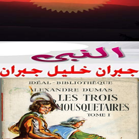
النبي
Author:
جبران خليل جبران
☆
☆
☆
☆
☆
ترجمة أنطونيوس بشير حين يكتب «جبران» عن نبيِّه تتجسَّد القِيَم